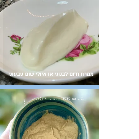
ממרח ת'ום לבנוני או איולי שום טבעוני
31 בדצמ׳ 2020
זמן קריאה 1 דקות