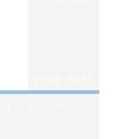
17 בפבר׳
זמן קריאה 2 דקות
גרטן קולרבי - טעים טעים
17 בפבר׳
זמן קריאה 2 דקות