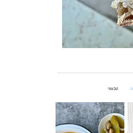
ם
טבעוני