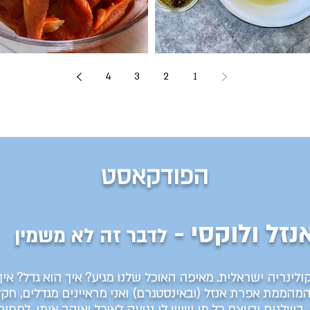
תבלין זעתר שהכנתי במיקרו!
פלפל קלוי
4
3
2
1
הפודקאסט
נזל ולוקסי -
לדבר זה לא משמין
ינריה ישראלית. מאיפה האוכל שלנו מגיע? איך הוא גדל? אי
המהממת
אפרת אנזל
(
ובאינסטגרם
) ואני מראיינים מגדלים, חק
,
בשלנים ובעצם כל מי שיש לו נגיעה לאוכל ואוהב אותו, לפחות 