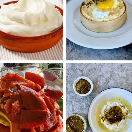
קממבר צלויה בתנור עם חלמון
גבינה לבנה למריחה