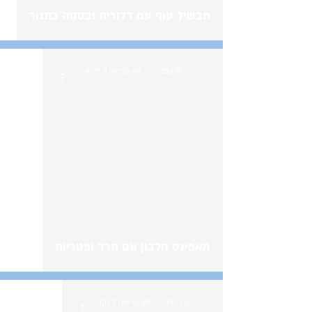
תבשיל עוף עם דלורית ובטטה בתנור
18 בפבר׳
זמן קריאה 3 דקות
מאפינס חלבון עם תרד ופטריות
17 בפבר׳
זמן קריאה 2 דקות