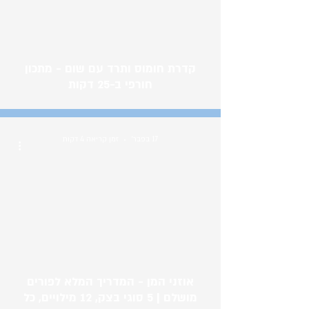
קדרת חומוס ותרד עם שום - מתכון
חורפי ב-25 דקות
17 בפבר׳
זמן קריאה 4 דקות
אוזני המן - המדריך המלא לפורים
מושלם | 5 סוגי בצק, 12 מילויים, כל