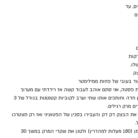
ם, עד 
ם 
 
 ושמים אותו בקירור 30 דקות 
לו.
צק 
ד בעובי של פחות ממילימטר 
פסטה, אני סתם אוהב לעבוד קשה אז רידדתי עם מערוך 
כשהעלה דק מאוד, לוקחים סכין חדה וחותכים אותו שתי וערב לקוביות קטנטנות בגודל של 3 
את הבצק דק דק והעבירו בסכין של הפטוציני ואז רק תצטרכו 
.
ואז כל מה שנשאר זה לחמם שמן (180 מעלות למהדרין) ולטגן את שקדי המרק במשך 30 