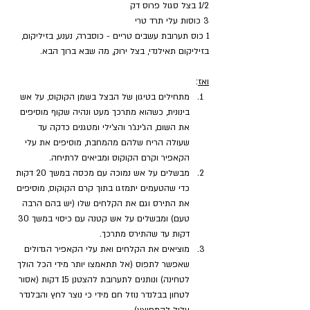
1/2 בצל סגול פרוס דק
3 כוסות עלי תרד טרי 
1 כוס תערובת עשבים טריים - כוסברה, נענע, בזיליקום, 
בזיליקום תאילנדי, בצל ירוק, מה שבא ברוך הבא.
ואז
:
מתחילים בטיגון של הבצל בשמן הקוקוס, על אש 
בינונית, כשהוא מתרכך מעט ונהיה שקוף מוסיפים 
את השום, הג'ינג'ר והצ'ילי ומטגנים כדקה עד 
שעולה הריח שלהם מהמחבת, מוסיפים את עלי 
הקאפיר וקרם הקוקוס ומביאים לרתיחה.
מבשלים על אש נמוכה עם מכסה במשך 20 דקות 
כדי שהטעמים יתמזגו בתוך קרם הקוקוס, מוסיפים 
את התירס וגם את הקלחים שלו (יש בהם הרבה 
טעם) ומבשלים על אש קטנה עם כיסוי במשך 30 
דקות עד שהתירס מתרכך.
מוציאים את הקלחים ואת עלי הקאפיר הגדולים 
שאפשר לתפוס (אל תתאמצו יותר מידי הכל הולך 
לטחינה) ונותנים לתערובת להצטנן 15 דקות (אסור 
לטחון בבלנדר נוזל חם מידי כי נוצר לחץ והבלנדר 
עלול להתפוצץ)