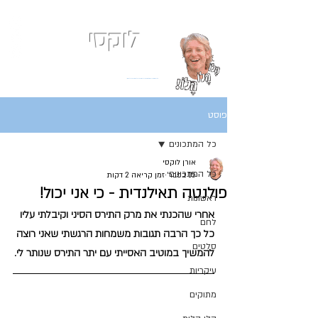
לוקסי
אני כמעט תמיד רעב
בלוג המתכונים של השף אורן לוקסנבורג לוקסי אנזל ולוקסי
פוסט
כל המתכונים
אורן לוקסי
כל המתכונים
15 בפבר׳
זמן קריאה 2 דקות
פולנטה תאילנדית - כי אני יכול!
ראשונות
אחרי שהכנתי את מרק התירס הסיני וקיבלתי עליו 
לחם
כל כך הרבה תגובות משמחות הרגשתי שאני רוצה 
סלטים
להמשיך במוטיב האסייתי עם יתר התירס שנותר לי.
עיקריות
מתוקים