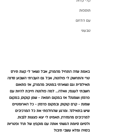
קלי קלות
תוספות
עם הלחם
טבעוני
באמת שזה התחיל מהמרק, אבל נשאר לי קצת תירס 
טרי והתחשק לי פולנטה, אבל גם העברתי השבוע סדנה 
תאילנדית וגם נשארתי במוטיב מהמרק, אז פתאום 
חשבתי לעצמי, וואלה... למה פולנטה חייבת להיות עם 
פרמזן ושמנת? אז במקום חמאה - שמן קוקוס, במקום 
שמנת - קרם קוקוס, ובמקום פרמזן - כל הארומטיים 
שיש בתאילנד. ומרגע שהחלפתי את כל המרכיבים 
למרכיבים מהמזרח, תאמינו לי יצא פצצות לגבות. 
ולסיום סיומת הגשתי אותה עם מוקפץ של תרד ופטריות 
בסויה ומלא עשבי תיבול 