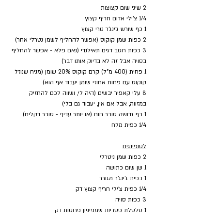
2 שיני שום קצוצות
1/4 צ'ילי אדום חריף קצוץ 
1 כף שורש ג'ינג'ר טרי קצוץ
2 כפות שמן קוקוס (אפשר להחליף לשמן נטרלי אחר)
3 כפות רוטב דגים תאילנדי (נאם פלא - אפשר להחליף 
בסויה אבל זה לא בדיוק אותו דבר)
1 פחית (400 מ"ל) קרם קוקוס 20% שומן (מניח שנוזל 
קוקוס עם פחות אחוזי שומן יעבוד אף הוא)
8 עלי קאפיר יבשים (היה לי, ושווה לכם להחזיק 
במזווה, אבל אם אין, יעבוד גם בלי)
1 כף גדושה סוכר חום (או יותר עדיף - סוכר דקלים)
1/4 כפית מלח
לטופינגים
2 כפות שמן ניטרלי
1 שן שום כתושה
1 כפית ג'ינג'ר מגורר
1/4 כפית צ'ילי חריף קצוץ דק
3 כפות סויה
1 סלסלת פטריות שמפיניון פרוסות דק