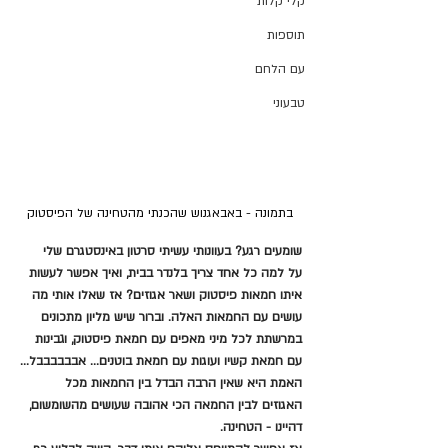
קלי קלות
תוספות
עם הלחם
טבעוני
בתמונה - באבאגנוש שהכנתי מהטחינה של הפיסטוק
שומעים רגע? בעוונותי עשיתי סרטון באינסטגרם שלי  
על למה כל אחד צריך בלנדר בבית, ואיך אפשר לעשות 
איתו חמאות פיסטוק ושאר אגוזים? אז שאלו אותי מה 
עושים עם החמאות האלה. וברור שיש מליון מתכונים 
במרשתת לכל מיני מאפים עם חמאת פיסטוק, וגבינות 
עם חמאת קשיו ועוגות עם חמאת בוטנים... אבבבבבבל...
האמת היא שאין הרבה הבדל בין החמאות מכל 
האגוזים לבין החמאה הכי אהובה שעושים מהשומשום, 
דהיינו - הטחינה.