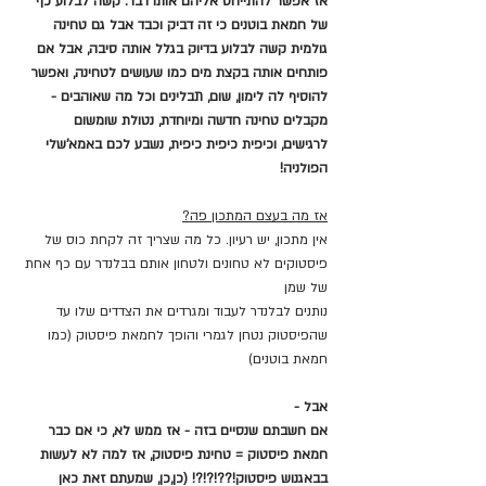
אז אפשר להתייחס אליהם אותו דבר. קשה לבלוע כף 
של חמאת בוטנים כי זה דביק וכבד אבל גם טחינה 
גולמית קשה לבלוע בדיוק בגלל אותה סיבה, אבל אם 
פותחים אותה בקצת מים כמו שעושים לטחינה, ואפשר 
להוסיף לה לימון, שום, תבלינים וכל מה שאוהבים - 
מקבלים טחינה חדשה ומיוחדת, נטולת שומשום 
לרגישים, וכיפית כיפית כיפית, נשבע לכם באמא'שלי 
הפולניה!
אז מה בעצם המתכון פה?
אין מתכון, יש רעיון. כל מה שצריך זה לקחת כוס של 
פיסטוקים לא טחונים ולטחון אותם בבלנדר עם כף אחת 
של שמן
נותנים לבלנדר לעבוד ומגרדים את הצדדים שלו עד 
שהפיסטוק נטחן לגמרי והופך לחמאת פיסטוק (כמו 
חמאת בוטנים)
אבל -
אם חשבתם שנסיים בזה - אז ממש לא, כי אם כבר 
חמאת פיסטוק = טחינת פיסטוק, אז למה לא לעשות 
בבאגנוש פיסטוק!??!?!?! (כן,כן, שמעתם זאת כאן 