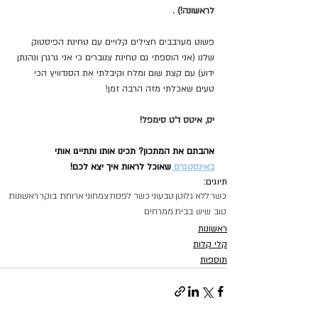
לראשונה!) .
פשוט מערבבים חצילים קלויים עם טחינת הפיסטוק 
שלנו (אני הוספתי גם טחינת צנוברים כי אני גרגרן ונהנתן 
ידוע) עם קצת שום ומלח וקיבלתי את הסנדוויץ הכי 
טעים שאכלתי מזה הרבה זמן!
יס, איטס ד'ט סימפל!
אהבתם את המתכון? תכינו אותו ותתייגו אותי 
באינסטגרם 
שאוכל לראות איך יצא לכם!
תיוגים:
כשר
ללא גלוטן
טבעוני
כשר לפסח
צמחוני
ארוחת בוקר
ראשונות
טוב שיש בבית
ממרחים
ראשונות
קלי קלות
תוספות