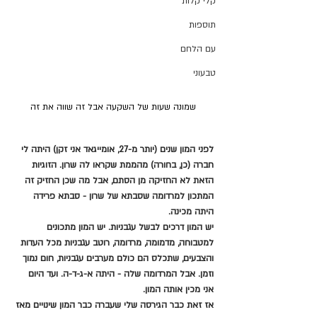
קלי קלות
תוספות
עם הלחם
טבעוני
שמונה שעות של השקעה אבל זה שווה את זה
לפני המון שנים (יותר מ-27, אומייגאד אני זקן) היתה לי 
חברה (כן, בחורה) מהממת שקראו לה שרון. הזוגיות 
הזאת לא החזיקה מן הסתם, אבל מה שכן החזיק זה 
המתכון למרדומה שסבתא של שרון - סבתא פרידה 
היתה מכינה.
יש המון דרכים לבשל עגבניות. יש המון מתכונים 
למטבוחה, מדמומה, מרדומה, רוטב עגבניות מכל העדות 
והצבעים, שתכלס הם כולם מערבים עגבניות, חום נמוך 
וזמן. אבל המרדומה שלה - היתה א-ג-ד-ה. ועד היום 
אני מכין אותה המון.
אז זאת כבר הגירסה שלי שעברה כבר המון שינויים מאז 