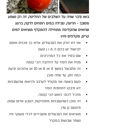
בואו נדבר שניה על השלבים של החליטה, זה רק נשמע 
מסובך - חריצה, טבילה במים רותחים לדקה, ברגע 
שרואים שהקליפה מתחילה להתקלף מוציאים למים 
קרים, מקלפים וזהו
אני לא זורק את הגבעולים, אלא כך מכניס אותם 
לבישול יש בהם ה מ ו ן טעם
שם בסיר את כל המרכיבים
מניח את הסיר על הלהבה הכי קטנה
זה מתבשל במשך 6 או 8 או 10 או אלוהים יודעת 
כמה זמן. עד שזה מוכן
פעם בשעה אני מקפיד לערבב ולראות שהעגבניות 
לא נדבקו לתחתית הסיר
מזכיר לכם- האש הכי קטנה.
זה מוכן כשהעגבניות מתפרקות, הצבע אדום עמוק 
והטעם גן עדן
מוציאים את הגבעולים ומעבירים לכלי מעוקר וזה 
נשמר שבועות במקרר