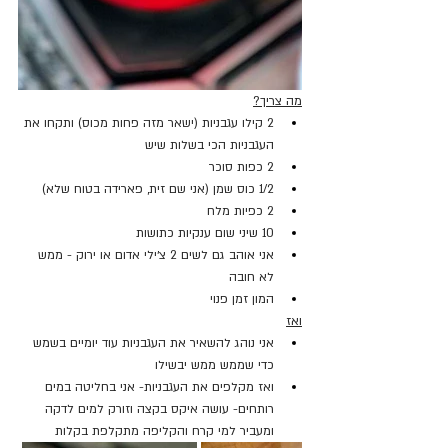
מה צריך?
2 קילו עגבניות (ישאר מזה פחות מכוס) ותקחו את 
העגבניות הכי בשלות שיש
2 כפות סוכר
1/2 כוס שמן (אני שם זית, פארידה בטוח שלא)
2 כפיות מלח
10 שיני שום ענקיות כתושות
אני אוהב גם לשים 2 צ׳ילי אדום או ירוק - ממש 
לא חובה
המון זמן פנוי
ואז
אני נוהג להשאיר את העגבניות עוד יומיים בשמש 
כדי שממש ממש יבשילו
ואז מקלפים את העגבניות- אני בחליטה במים 
רותחים- עושה איקס בקצה וזורק למים לדקה 
ומעביר למי קרח והקליפה מתקלפת בקלות