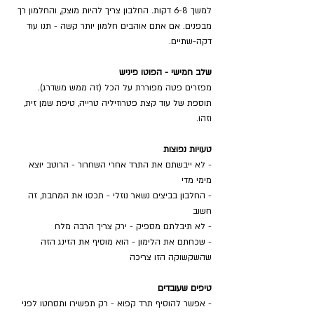
למשך 6-8 דקות. החלבון צריך להיות מוצק, והחלמון רך 
מבפנים. אם אתם אוהבים חלמון יותר קשה - תנו עוד 
דקה-שתיים.
שלב חמישי - הפוטו פיניש
מפזרים פטה מפוררת על הכל (זה ממש משדרג). 
תוספת של עוד קצת פטרוזיליה טרייה, טיפת שמן זית, 
וזהו.
טעויות נפוצות
- לא ייבשתם את התרד אחרי השחרור - הרוטב יוצא 
מימי מדי
- החלבון בביצים נשאר נוזלי - תכסו את המחבת, זה 
חשוב
- לא תיבלתם מספיק - ירק צריך הרבה מלח
- שכחתם את הלימון - הוא מוסיף את הזינג הזה 
שהשקשוקה הזו צריכה
טיפים שעובדים
- אפשר להוסיף תרד קפוא - רק תפשירו ותסחטו לפני