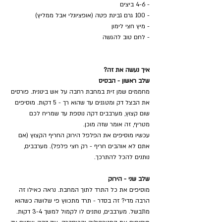
- 4-6 ביצים
- 100 גרם גבינת פטה (אופציונלי אבל ממליץ)
- מיץ חצי לימון
- לחם טוב להגשה
איך נעשה את זה?
שלב ראשון - הבסיס
מחממים שמן זית במחבת רחבה על אש בינונית. פורסים 
את הבצל דק ומטגנים עד שהוא רך - 5 דקות. מוסיפים 
שום קצוץ, מערבבים דקה נוספת עד שמריח לכם 
מטריף, זה אומר שזה מוכן.
עכשיו מוסיפים את הפלפל הירוק החריף הקצוץ (אם 
אתם לא אוהבים חריף - רק חצי פלפל). מערבבים, 
נותנים להכל להתרכך.
שלב שני - הירוק
מוסיפים את כל התרד לתוך המחבת. נראה כאילו זה 
הרבה מדי? זה בסדר - תרד מתכווץ פי שלושה כשהוא 
מתבשל. מערבבים, נותנים לו לקמול למשך 3-4 דקות.