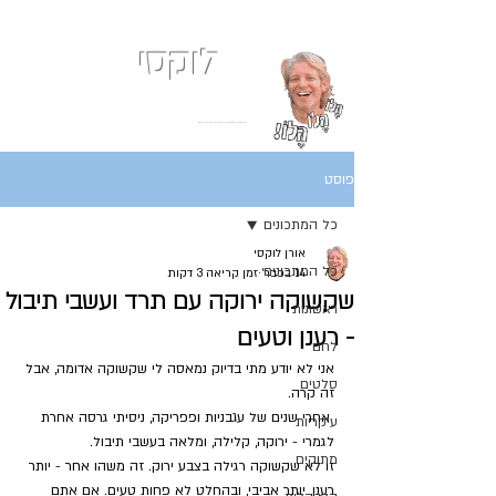
לוקסי
אני כמעט תמיד רעב
בלוג המתכונים של השף אורן לוקסנבורג לוקסי אנזל ולוקסי
פוסט
כל המתכונים
אורן לוקסי
כל המתכונים
14 בפבר׳
זמן קריאה 3 דקות
שקשוקה ירוקה עם תרד ועשבי תיבול
ראשונות
- רענן וטעים
לחם
אני לא יודע מתי בדיוק נמאסה לי שקשוקה אדומה, אבל 
סלטים
זה קרה.
 אחרי שנים של עגבניות ופפריקה, ניסיתי גרסה אחרת 
עיקריות
לגמרי - ירוקה, קלילה, ומלאה בעשבי תיבול.
מתוקים
זו לא שקשוקה רגילה בצבע ירוק. זה משהו אחר - יותר 
רענן, יותר אביבי, ובהחלט לא פחות טעים. אם אתם 