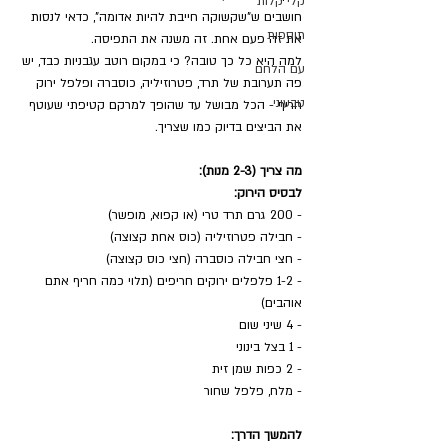
קלי קלות
חושבים ש"שקשוקה חייבת להיות אדומה", כדאי לנסות 
תוספות
את זה פעם אחת. זה משנה את התפיסה.
למה היא כל כך טובה? כי במקום רוטב עגבניות כבד, יש 
עם הלחם
פה תערובת של תרד, פטרוזיליה, כוסברה ופלפל ירוק 
טבעוני
חריף - הכל מבושל עד שהופך למרקם קטיפתי שעוטף 
את הביצים בדיוק כמו שצריך.
מה צריך (2-3 מנות):
לבסיס הירוק:
- 200 גרם תרד טרי (או קפוא, מופשר)
- חבילה פטרוזיליה (כוס אחת קצוצה)
- חצי חבילה כוסברה (חצי כוס קצוצה)
- 1-2 פלפלים ירוקים חריפים (תלוי כמה חריף אתם 
אוהבים)
- 4 שיני שום
- 1 בצל בינוני
- 2 כפות שמן זית
- מלח, פלפל שחור
להמשך הדרך: