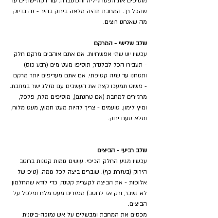
מוסיפים את הפטרוזיליה והכוסברה. עוד דקה-שתיים עד 
שהכל רך. המחבת תהיה מלאה בירוק בהיר - זה בדיוק 
מה שאנחנו רוצים.
שלב שלישי - המרקם
עכשיו יש שתי אפשרויות. אם אתם אוהבים מרקם חלק 
- תעבירו הכל לבלנדר, תוסיפו מעט מים (רבע כוס) 
ותטחנו עד שזה קטיפתי. אם אתם מעדיפים יותר מרקם 
- פשוט תמעכו קצת את העשבים עם מזלג ישר במחבת.
מחזירים למחבת (אם טחנתם), מוסיפים מלח, פלפל, 
ומיץ לימון. טועמים - צריך להיות מעט חמוץ, מעט מלוח, 
ומלא טעם ירוק.
שלב רביעי - הביצים
עכשיו מגיע החלק הכיפי. עושים גומות קטנות ברוטב 
הירוק (בעזרת כף). שוברים ביצה לכל גומה. (טיפ של 
אלופות - את הביצה לקערית קטנה, כדי לודא שהחלמון 
לא נשבר, ורק אז לרוטב) מפזרים מעט מלח ופלפל על 
הביצים.
מכסים את המחבת ומבשלים על אש נמוכה-בינונית 