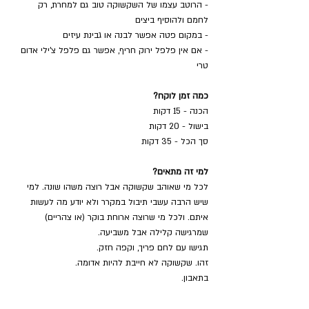
- הרוטב עצמו של השקשוקה טוב גם למחרת, רק 
לחמם ולהוסיף ביצים 
- במקום פטה אפשר לבנה או גבינת עיזים
- אם אין פלפל ירוק חריף, אפשר גם פלפל צ'ילי אדום 
טרי
כמה זמן לוקח?
הכנה - 15 דקות
בישול - 20 דקות
סך הכל - 35 דקות
למי זה מתאים?
לכל מי שאוהב שקשוקה אבל רוצה משהו שונה. למי 
שיש הרבה עשבי תיבול במקרר ולא יודע מה לעשות 
איתם. ולכל מי שרוצה ארוחת בוקר (או צהריים) 
שמרגישה קלילה אבל משביעה.
תגישו עם לחם פריך, וקפה חזק.
זהו. שקשוקה לא חייבת להיות אדומה.
בתאבון.