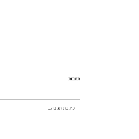
תגובות
כתיבת תגובה...
סלט סלרי ובוטנים של חתונות