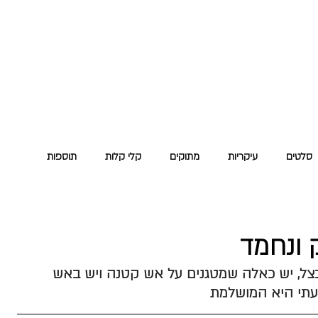
מעט תמיד רעב
פודקאסט
מי אני
צור קשר
סלטים
עיקריות
מתוקים
קלי קלות
תוספות
 ונחמד
בצל, יש כאלה שמטגנים על אש קטנה ויש באש 
עתי היא המושלמת 