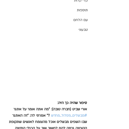
קלי קלות
תוספות
עם הלחם
טבעוני
סיפור שהיה כך היה:
אורי שביט (חברה טובה): "מה אתה אומר על אתגר 
#מבשלים_מסלול_מחדש
 ?" אמרתי לה: "זה האתגר 
שבו השפים מבשלים אוכל מהצומח לאנשים שתקופת 
הקורונה גרמה להם לחשוב שוב על הרגלי התזונה 