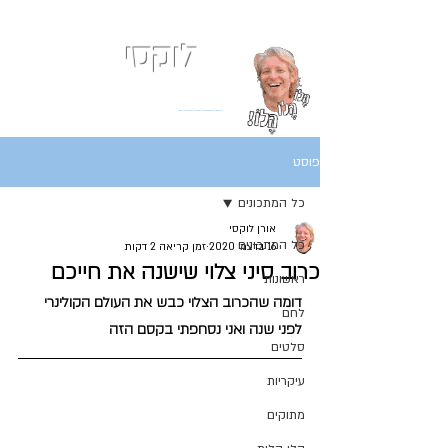
לוקסי
אני כמעט תמיד רעב
בלוג המתכונים של השף אורן לוקסנבורג לוקסי אנזל ולוקסי
פוסט
כל המתכונים
אורן לוקסי
כל המתכונים
16 בדצמ׳ 2020
זמן קריאה 2 דקות
כרוב סיני צלוי שישנה את חייכם
ראשונות
דומה שהכרוב הצלוי כבש את העולם הקולינרי 
לחם
לפני שנה ואני נסחפתי בקסם הזה 
סלטים
עיקריות
מתוקים