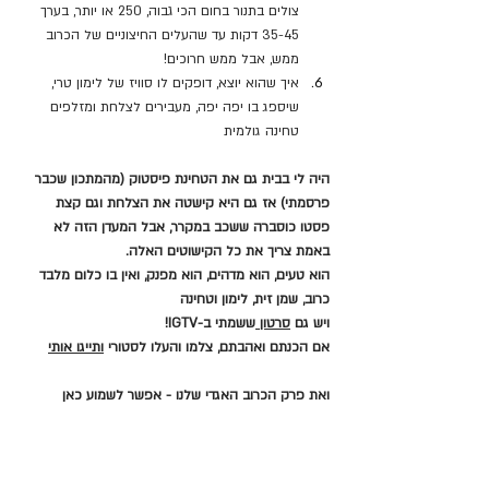
צולים בתנור בחום הכי גבוה, 250 או יותר, בערך 
35-45 דקות עד שהעלים החיצוניים של הכרוב 
ממש, אבל ממש חרוכים!
איך שהוא יוצא, דופקים לו סוויז של לימון טרי, 
שיספג בו יפה יפה, מעבירים לצלחת ומזלפים 
טחינה גולמית
היה לי בבית גם את הטחינת פיסטוק (מהמתכון שכבר 
פרסמתי) אז גם היא קישטה את הצלחת וגם קצת 
פסטו כוסברה ששכב במקרר, אבל המעדן הזה לא 
באמת צריך את כל הקישוטים האלה.
הוא טעים, הוא מדהים, הוא מפנק, ואין בו כלום מלבד 
כרוב, שמן זית, לימון וטחינה
ויש גם 
סרטון 
ששמתי ב-IGTV!
אם הכנתם ואהבתם, צלמו והעלו לסטורי 
ותייגו אותי
ואת פרק הכרוב האגדי שלנו - אפשר לשמוע כאן