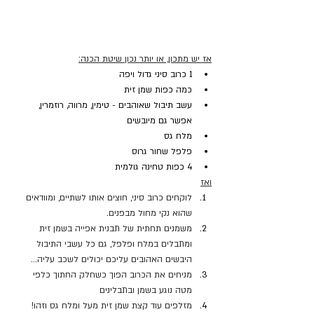
אז יש מתכון, או יותר נכון שיטת הכנה:
1 כרוב סיני גדול ויפה
כמה כפות שמן זית
עשב תיבול שאוהבים - טימין, מרווה, רוזמרין, 
אפשר גם מיובשים
מלח גס
פלפל שחור גרוס
4 כפות טחינה גולמית
ואז
לוקחים כרוב סיני, חוצים אותו לשתיים, ומוודאים 
שהוא נקי מחול מבפנים.
משמנים תחתית של תבנית אפייה בשמן זית 
ומתבלים במלח ופלפל, גם כל עשבי התיבול 
היבשים האהובים עליכם יכולים לשכב עליה... 
מניחים את הכרוב הפוך כשחלק החתוך כלפי 
מטה נוגע בשמן ובתבלינים
מזלפים עוד קצת שמן זית מעל ומלח גס וזהו!