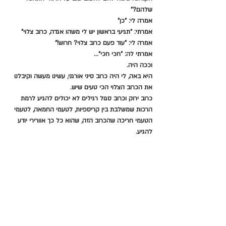
שלהם?"
אמרה לי: "כן"
אמרתי: "תגיעי בראשון יש לי משהו אגדה, כרוב צלוי"
אמרה לי: "עוד פעם כרוב צלוי? חרוש!"
אמרתי לה: "חכי חכי"...
וככה היה.
היא באה, לי היה כרוב סיני אורגני, עשינו מעשה וקיבלנו 
את הכרוב הצלוי הכי טעים שיש.
כרוב ירוק וכרוב סגול רגילים לא יכולים להגיע לרמת 
הרכות שמשלבת בין קריספיות, לטעמי החמאה, לטעמי 
הטעמי חריכה שהכרוב הזה, שהוא כל כך אוורירי יודע 
להגיע.