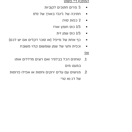
המתכון דיי פשוט
3 גזרים חתוכים לקוביות
חתיכה של ג’ינג’ר באורך של ס״מ
2 כפות סויה
1/3 כוס חומץ אורז
1/3 כוס שמן זית
כף אחת של מייפל (או סוכר דקלים אם יש לכם)
וכפית וחצי של שמן שומשום קלוי משובח
ואז
טוחנים הכל בבלנדר ואם רוצים מדללים אותו 
במעט מים 
מגישים עם עלים ירוקים וחסות או אפילו פרוסות 
של דג נא טרי