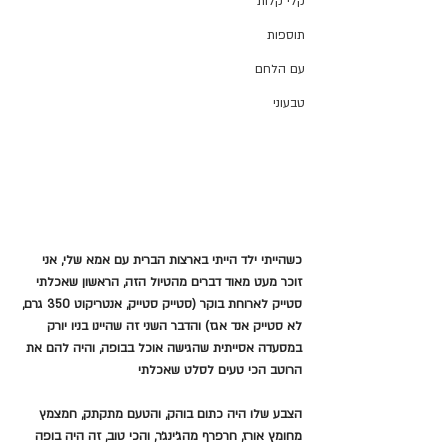
קלי קלות
תוספות
עם הלחם
טבעוני
כשהייתי ילד הייתי בארצות הברית עם אמא שלי, אני 
זוכר מעט מאוד דברים מהטיול הזה, הראשון שאכלתי 
סטייק לארוחת בוקר (סטייק סטייק, אנטריקוט 350 גרם, 
לא סטייק אנד אגז) והדבר השני זה שהיינו בניו יורק 
במסעדה אסייתית שהגישה אוכל בבופה, והיה להם את 
הרוטב הכי טעים לסלט שאכלתי
הצבע שלו היה כתום בוהק, והטעם מתקתק, חמצמץ 
מחומץ אורז, חרפרף מהג׳ינג׳ר, והכי טוב, זה היה בופה 