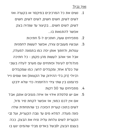
ואיך נכין?
נשים את כל המרכיבים במיקסר או בקערה ואז 
לשים לשים, חשים חשים, לשים לשים, חשים 
לשים, לשים חשים... בקיצור עד שנהיה בצק 
אפשר להתגאות בו...
מתפיחים שעה, חותכים ל-5 חתיכות
ועכשיו מעצבים צורה, אפשר לעשות לחמניות 
עגולות, ולחתוך אותן יפה כמו בתמונה למעלה, 
אבל אני אוהב לעשות מהן פקמן - כל חתיכה 
מגלגלים לעיגול ופותחים עם מערוך לעלה בעובי 
של כס"מ אחד, ומקפלים לחצי, כמו שמקפלים 
רביולי (רק בלי ההידוק של הקצוות) ואז שמים נייר 
פרגמנט בין שתי צידי הלחמניה כדי שלא ידבקו
מתפיחים עוד 30 דקות
אם יש סלסלת אידוי אז איזה מגניבים אתם, אבל 
אם אין לכם כמוני, אז אפשר לקחת סיר גדול, 
לשים בתוכו קערית הפוכה כך שהתחתית שלה 
פונה מעלה. למלא מים עד גובה הקערית, ועל גבי 
הקערית לשים צלחת עליה נניח את הבצק. ככה 
בעצם הבצק יתבשל באדים מבלי שהמים יגעו בו  