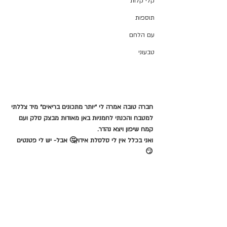
קלי קלות
תוספות
עם הלחם
טבעוני
חברה טובה אמרה לי ״יותר מתכונים בריאים״ מיד צללתי 
למטבח והכנתי לחמניות באן מאודות מבצק סלק ועם 
קמח שיפון ויצא נהדר.
ואני בכלל אין לי סלסלת אידוי🤔 אבל- יש לי פטנטים 
😏 