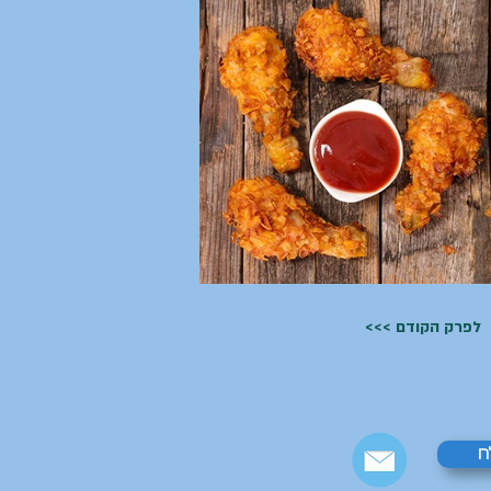
<<< לפרק הקודם
ח