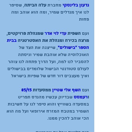
גדעון בלינסקי
 מחברת 
עלה הביתה
, שסיפר 
לנו איך מגדלים שמיר, ומה הוא אוהב ומה 
ועם
 השפית 
עדי לוי אדר
 שמנהלת פרויקטים, 
מרצה בכירה ומנהלת את האסטרטגיה 
בבית 
הספר "בישולים"
, שייצגה את הצד של 
האוכלוסיה שלא אוהבת שמיר וניסתה 
להסביר לנו למה, ועל הדרך פתחה לנו צוהר 
לעולם סטודנטי הבישול שלומדים בבישולים 
ועם 
השף אלי שטיין
 ממסעדות 
85/15
ו
רעמסס
 שבדיוק עכשיו מהנדס תפריט 
במסעדה בשווייץ והוא סיפר לנו על חשיבות 
השמיר במטבח המזרח אירופאי ועל מה הוא 