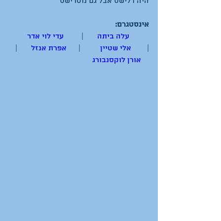
אינסטגרם: 
  עלה ביתה
       |         
עדי לוי אדר
|        
אלי שטיין
          |      
אפרת אנזל
       |   
אורן לוקסנבורג