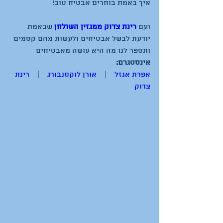
ועם 
רינת צדוק
ממגזין השולחן
שבאמת 
יודעת לבשל אבטיחים ולעשות מהם קסמים 
ותספר לנו מה היא עושה מאבטיחים
אינסטגרם:
אפרת אנזל
    |    
אורן לוקסנבורג
    |    
רינת 
צדוק