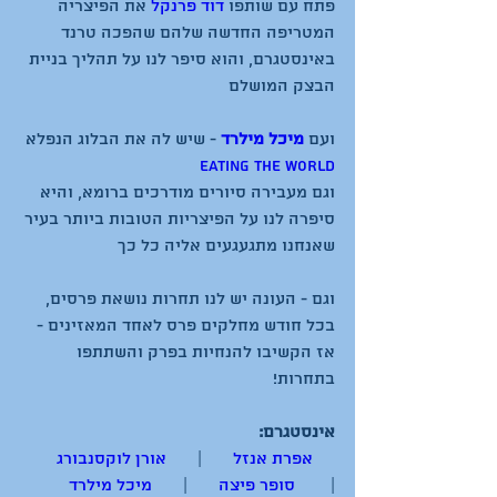
פתח עם שותפו 
דוד פרנקל
 את הפיצריה 
המטריפה החדשה שלהם שהפכה טרנד 
באינסטגרם, והוא סיפר לנו על תהליך בניית 
ועם 
מיכל מילרד
 - שיש לה את הבלוג הנפלא 
Eating the world
וגם מעבירה סיורים מודרכים ברומא, והיא 
סיפרה לנו על הפיצריות הטובות ביותר בעיר 
וגם - העונה יש לנו תחרות נושאת פרסים, 
בכל חודש מחלקים פרס לאחד המאזינים - 
אז הקשיבו להנחיות בפרק והשתתפו 
אינסטגרם:
אפרת אנזל
       |       
אורן לוקסנבורג
|        
סופר פיצה
       |       
מיכל מילרד