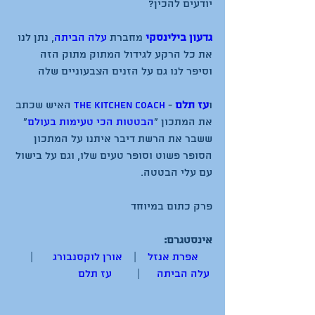
גדעון בילינסקי
 מחברת 
עלה הביתה
, נתן לנו 
את כל הרקע לגידול המתוק מתוק הזה 
ו
עז תלם
 - 
The kitchen coach
 האיש שכתב 
את המתכון "
הבטטות הכי טעימות בעולם
" 
ששבר את הרשת דיבר איתנו על המתכון 
הסופר פשוט וסופר טעים שלו, וגם על בישול 
אינסטגרם:
אפרת אנזל
    |    
אורן לוקסנבורג
       |      
עלה הביתה
      |         
עז תלם